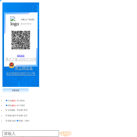
人啊人(广东总部)
微信扫码登录
密码登录
粤ICP备18083716号
粤公网安备
44190002005321号
浮窗设置
灰色
(默认)
皮肤色
透明
(默认)
不透明
全部隐藏
隐藏“置顶”
隐藏“返回”
隐藏“首页”
隐藏“消息”
隐藏“二维码”
申请入驻云
平台