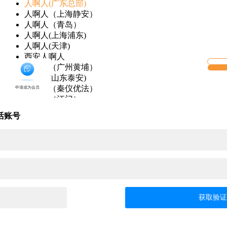
人啊人(广东总部)
人啊人（上海静安）
人啊人（青岛）
人啊人(上海浦东)
人啊人(天津)
西安人啊人
人啊人（广州黄埔）
人啊人(山东泰安)
人啊人（秦仪优法）
申请成为会员
人啊人（江门）
可享受机构会员所
有权益
人啊人(河南郑州)
拥有机构授权的发
活账号
布商机发布企业资
人啊人（黑龙江）
讯、智能名片企业
推广等权限
人啊人（安徽合肥）
去申请
人啊人（广州）
人啊人（辽宁大连）
人啊人（武汉）
人啊人(北京)
人啊人(苏州)
人啊人(上海闵行)